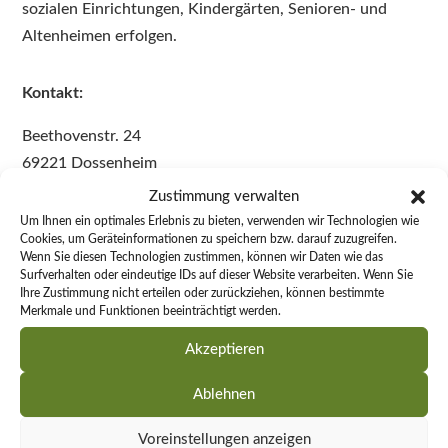
sozialen Einrichtungen, Kindergärten, Senioren- und
Altenheimen erfolgen.
Kontakt:
Beethovenstr. 24
69221 Dossenheim
Telefon:
06221 – 860 234
Zustimmung verwalten
Fax: 06221 – 86 02 76
Um Ihnen ein optimales Erlebnis zu bieten, verwenden wir Technologien wie
Cookies, um Geräteinformationen zu speichern bzw. darauf zuzugreifen.
info@ergopraxis-dossenheim.de
Wenn Sie diesen Technologien zustimmen, können wir Daten wie das
Surfverhalten oder eindeutige IDs auf dieser Website verarbeiten. Wenn Sie
Öffnungszeiten:
Ihre Zustimmung nicht erteilen oder zurückziehen, können bestimmte
Merkmale und Funktionen beeinträchtigt werden.
Montag - Freitag
08:00- 18:30 Uhr
Akzeptieren
Falls wir persönlich nicht erreichbar sind, sprechen Sie
Ablehnen
auf unseren Anrufbeantworter. Wir rufen Sie so bald wie
möglich zurück.
Voreinstellungen anzeigen